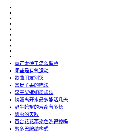
青芒太硬了怎么催熟
哪些是有氧运动
歌曲朋友别哭
富贵子果的吃法
李子柒螺蛳粉袋装
螃蟹离开水最多能活几天
野生螃蟹的寿命有多长
瓢虫的天敌
百合花花蕊染色洗得掉吗
聚多巴胺结构式