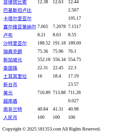
12.38
12.63
12.44
菲律宾比索
2.507
巴基斯坦卢比
195.17
卡塔尔里亚尔
7.065
7.2078
7.1517
塞尔维亚第纳尔
8.21
8.63
8.55
卢布
188.52
191.18
189.69
沙特里亚尔
75.36
75.96
76.1
瑞典克朗
552.18
556.34
554.75
新加坡元
22.31
22.45
22.3
泰国铢
16
18.4
17.19
土耳其里拉
23.57
新台币
710.89
713.88
711.28
美元
0.027
越南盾
40.84
41.31
40.98
南非兰特
100
100
100
人民币
Copyright © 2025 181353.com All Rights Reserved.